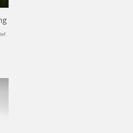
ng
ief.