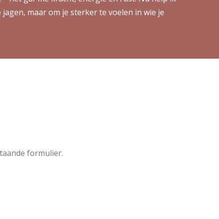
agen, maar om je sterker te voelen in wie je
taande formulier.