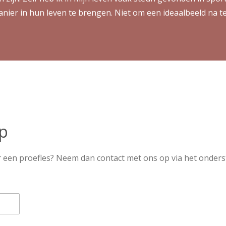
er in hun leven te brengen. Niet om een ideaalbeeld na te j
p
r een proefles? Neem dan contact met ons op via het onders