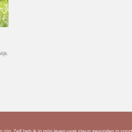
ijk.
zijn. Zelf heb ik in mijn leven vaak steun gevonden in sport