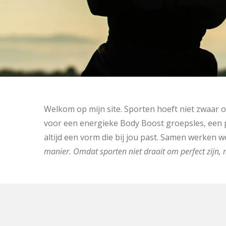
Welkom op mijn site. Sporten hoeft niet zwaar of
voor een energieke Body Boost groepsles, een p
altijd een vorm die bij jou past. Samen werken 
manier. Omdat sporten niet draait om perfect zijn, m